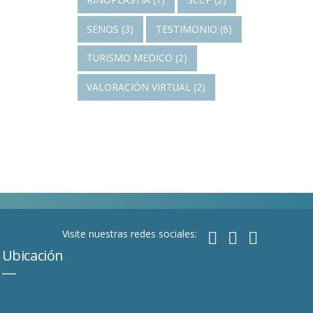
SENOS
(3)
TESTIMONIO
(6)
TURISMO MEDICO
(2)
VALORACIÓN VIRTUAL
(2)
Visite nuestras redes sociales:
Ubicación