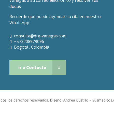
Vanegas a su correo electrónico y resolver sus
dudas.
Recuerde que puede agendar su cita en nuestro
WhatsApp.
consulta@dra-vanegas.com
+573208979096
Bogotá . Colombia
Ir a Contacto
Todos los derechos reservados. Diseño:
Andrea Bustillo
–
Susmedicos