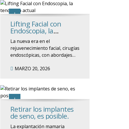
Lifting Facial con
Endoscopia, la
tendencia actual
La nueva era en el
rejuvenecimiento facial, cirugías
endoscópicas, con abordajes
mínimos, en planos profundos
MARZO 20, 2026
conocido como deep
plane..Todas estas técnicas
innovadoras permiten
resultados naturales con alta
precisión.
Retirar los implantes
de seno, es posible.
La explantación mamaria