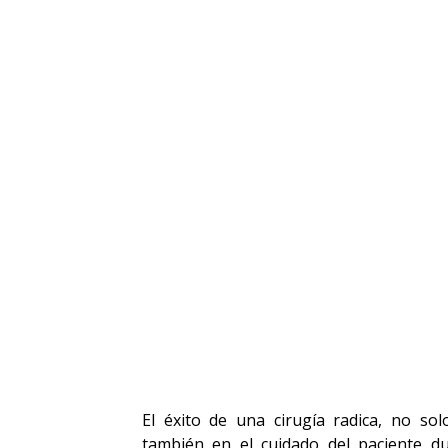
El éxito de una cirugía radica, no so
también en el cuidado del paciente du