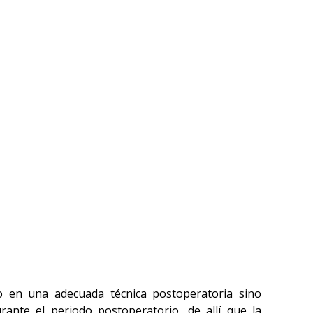
RECOMENDADOS
Programa Postoperatorio
lo en una adecuada técnica postoperatoria sino
rante el periodo postoperatorio, de allí que la