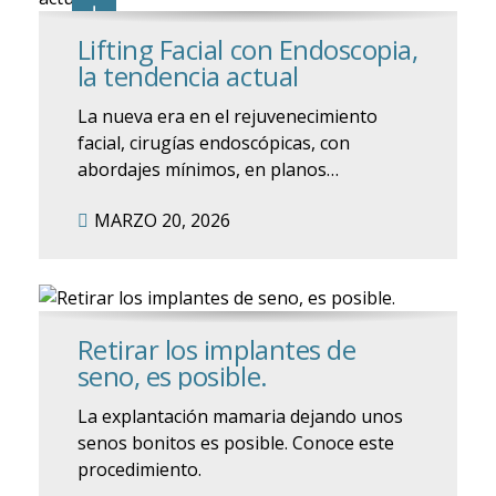
Lifting Facial con Endoscopia,
la tendencia actual
La nueva era en el rejuvenecimiento
facial, cirugías endoscópicas, con
abordajes mínimos, en planos
profundos conocido como deep
MARZO 20, 2026
plane..Todas estas técnicas innovadoras
permiten resultados naturales con alta
precisión.
Retirar los implantes de
seno, es posible.
La explantación mamaria dejando unos
senos bonitos es posible. Conoce este
procedimiento.