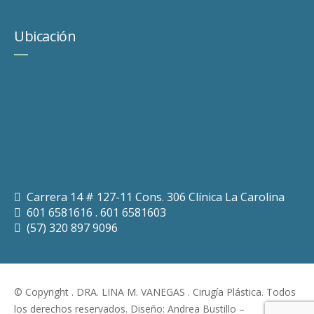
Ubicación
Carrera 14 # 127-11 Cons. 306 Clínica La Carolina
601 6581616 . 601 6581603
(57) 320 897 9096
© Copyright . DRA. LINA M. VANEGAS . Cirugía Plástica. Todos
los derechos reservados. Diseño:
Andrea Bustillo
–