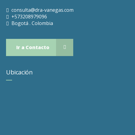
consulta@dra-vanegas.com
+573208979096
Bogotá . Colombia
Ir a Contacto
Ubicación