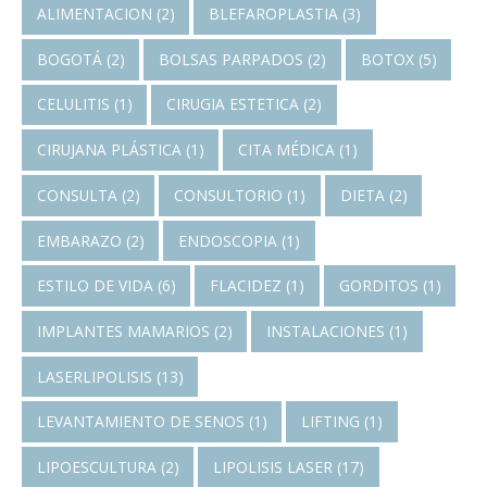
ALIMENTACION
(2)
BLEFAROPLASTIA
(3)
BOGOTÁ
(2)
BOLSAS PARPADOS
(2)
BOTOX
(5)
CELULITIS
(1)
CIRUGIA ESTETICA
(2)
CIRUJANA PLÁSTICA
(1)
CITA MÉDICA
(1)
CONSULTA
(2)
CONSULTORIO
(1)
DIETA
(2)
EMBARAZO
(2)
ENDOSCOPIA
(1)
ESTILO DE VIDA
(6)
FLACIDEZ
(1)
GORDITOS
(1)
IMPLANTES MAMARIOS
(2)
INSTALACIONES
(1)
LASERLIPOLISIS
(13)
LEVANTAMIENTO DE SENOS
(1)
LIFTING
(1)
LIPOESCULTURA
(2)
LIPOLISIS LASER
(17)