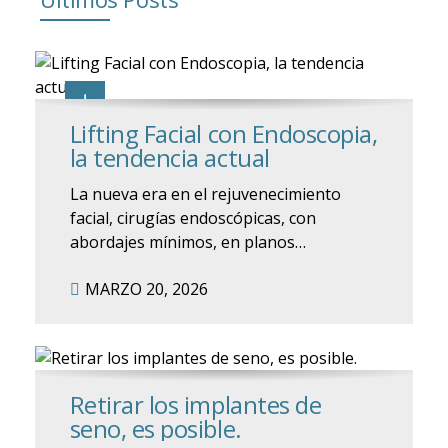
Lifting Facial con Endoscopia,
la tendencia actual
La nueva era en el rejuvenecimiento
facial, cirugías endoscópicas, con
abordajes mínimos, en planos
profundos conocido como deep
MARZO 20, 2026
plane..Todas estas técnicas innovadoras
permiten resultados naturales con alta
precisión.
Retirar los implantes de
seno, es posible.