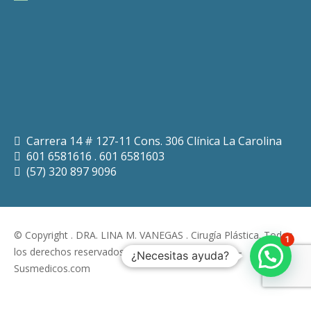
Carrera 14 # 127-11 Cons. 306 Clínica La Carolina
601 6581616 . 601 6581603
(57) 320 897 9096
© Copyright . DRA. LINA M. VANEGAS . Cirugía Plástica. Todos
1
los derechos reservados. Diseño:
Andrea Bustillo
–
¿Necesitas ayuda?
Susmedicos.com