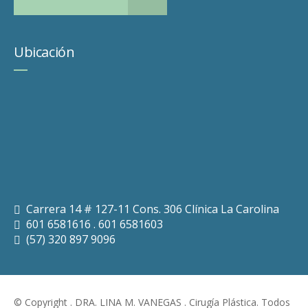
Ubicación
Carrera 14 # 127-11 Cons. 306 Clínica La Carolina
601 6581616 . 601 6581603
(57) 320 897 9096
© Copyright . DRA. LINA M. VANEGAS . Cirugía Plástica. Todos